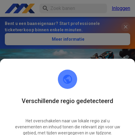
Inloggen
Bent u een baaneigenaar? Start professionele
ticketverkoop binnen enkele minuten.
Meer informatie
Verschillende regio gedetecteerd
34
°
CDG Mx Retreat
VOLGEN
Het overschakelen naar uw lokale regio zal u
evenementen en inhoud tonen die relevant zijn voor uw
1
Berichten
1
Volger
1
Favorieten
gebied, met tijden weergegeven in uw tijdzone.