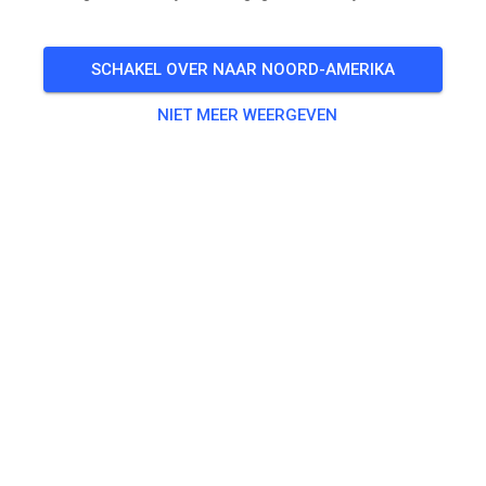
KAARTJES
SCHAKEL OVER NAAR NOORD-AMERIKA
BERICHTEN
INFO
OPENINGSTIJDEN
NIET MEER WEERGEVEN
CDG Mx Retreat
7 maanden geleden
Hey, ¡ahora estamos en MX Tickets!
783
3