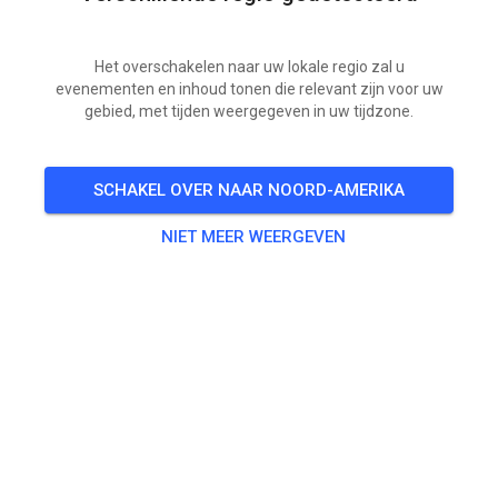
Het overschakelen naar uw lokale regio zal u
evenementen en inhoud tonen die relevant zijn voor uw
gebied, met tijden weergegeven in uw tijdzone.
SCHAKEL OVER NAAR NOORD-AMERIKA
NIET MEER WEERGEVEN
REGELN FÜR DEN RIDEDAY 🤘🏻
6 DAYS LEFT 😍
VR
LC Ride & Race
04
2220
4