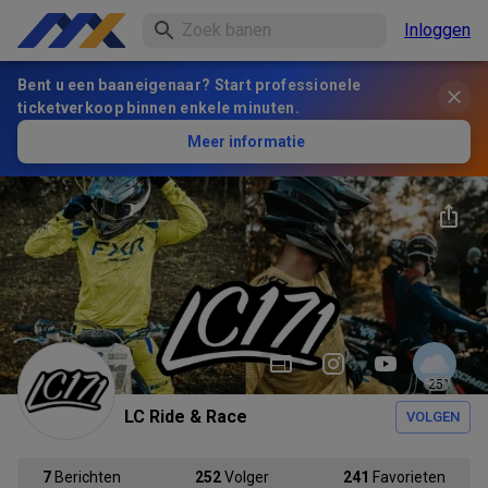
Inloggen
Bent u een baaneigenaar? Start professionele
ticketverkoop binnen enkele minuten.
Meer informatie
25
°
LC Ride & Race
VOLGEN
7
Berichten
252
Volger
241
Favorieten