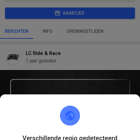
KAARTJES
BERICHTEN
INFO
OPENINGSTIJDEN
LC Ride & Race
1 jaar geleden
Verschillende regio gedetecteerd