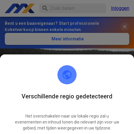
Inloggen
Bent u een baaneigenaar? Start professionele
ticketverkoop binnen enkele minuten.
Meer informatie
Verschillende regio gedetecteerd
28
°
MSC Pegnitz
VOLGEN
Het overschakelen naar uw lokale regio zal u
evenementen en inhoud tonen die relevant zijn voor uw
gebied, met tijden weergegeven in uw tijdzone.
38
Berichten
648
Volger
600
Favorieten