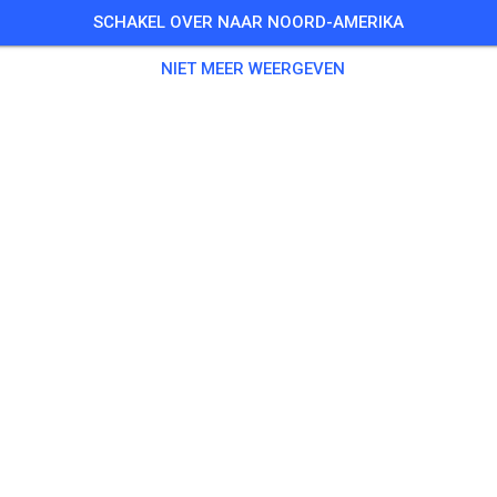
SCHAKEL OVER NAAR NOORD-AMERIKA
NIET MEER WEERGEVEN
MSF-Frammersbach e.V. im ADAC
97833 Frammersbach
0
Berichten
35
Volger
35
Favorie
KAARTJES
BERICHTEN
INFO
OPENINGSTIJDEN