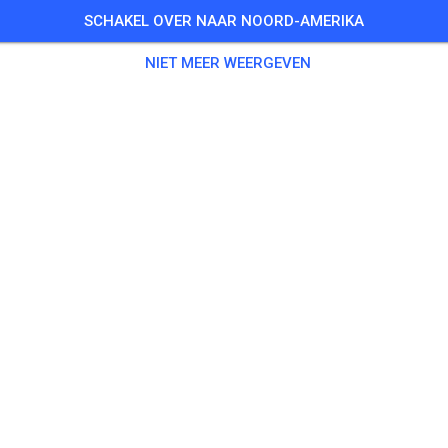
SCHAKEL OVER NAAR NOORD-AMERIKA
NIET MEER WEERGEVEN
MSF-Frammersbach e.V. im ADAC
97833 Frammersbach
0
Berichten
35
Volger
35
Favorie
KAARTJES
BERICHTEN
INFO
OPENINGSTIJDEN