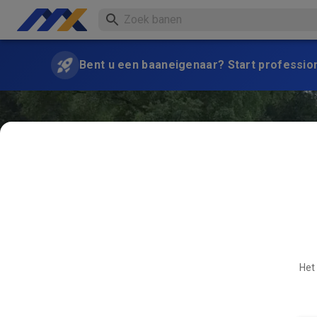
Bent u een baaneigenaar? Start professio
Het