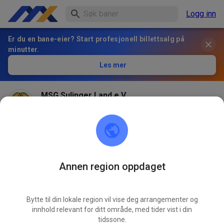
Logg inn
Er du en bane-eier? Start profesjonell billettsalg på
minutter.
Les mer
MSG Sulinger Land e.V.
2 months ago
Hallo Sportsfreunde, wir haben alles versucht aber es
kam einfach zuviel Regen. Darum bleibt die Strecke am
Samstag geschlossen.
Annen region oppdaget
325
0
Bytte til din lokale region vil vise deg arrangementer og
innhold relevant for ditt område, med tider vist i din
tidssone.