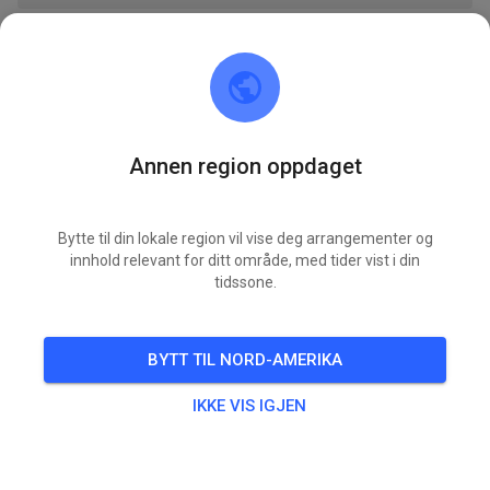
BILLETTER
INNLEGG
INFO
ÅPNINGSTIDER
Annen region oppdaget
MSG Sulinger Land e.V.
20 hours ago
Bytte til din lokale region vil vise deg arrangementer og
1 nye treningsarrangementer lagt til:
innhold relevant for ditt område, med tider vist i din
tidssone.
Training Gäste - aus organisatorischen
LØR.
Gründen muss das Gelände bis 18:30Uhr
08.
verlassen werden
BYTT TIL NORD-AMERIKA
ALLE ARRANGEMENTER
IKKE VIS IGJEN
27
0