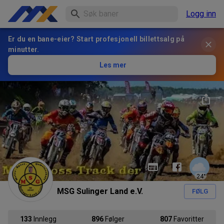
Logg inn
Er du en bane-eier? Start profesjonell billettsalg på
minutter.
Les mer
24
°
MSG Sulinger Land e.V.
FØLG
133
Innlegg
896
Følger
807
Favoritter