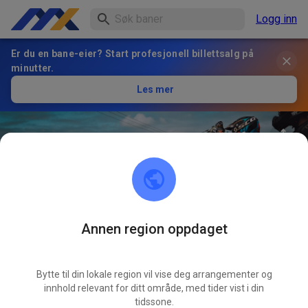
Logg inn
Er du en bane-eier? Start profesjonell billettsalg på
minutter.
Les mer
Annen region oppdaget
29
°
AMC Frankenthal e.V. Motocross
FØLG
Strecke
Bytte til din lokale region vil vise deg arrangementer og
innhold relevant for ditt område, med tider vist i din
tidssone.
1
Innlegg
278
Følger
254
Favoritter