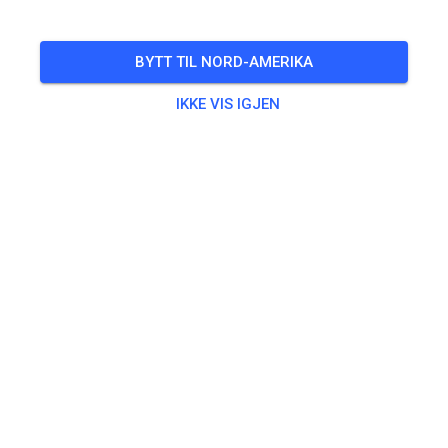
BILLETTER
BYTT TIL NORD-AMERIKA
IKKE VIS IGJEN
INNLEGG
INFO
ÅPNINGSTIDER
AMC Frankenthal e.V. Motocross Strecke
4 months ago
Hey, wir sind jetzt bei MX Tickets!
1088
6