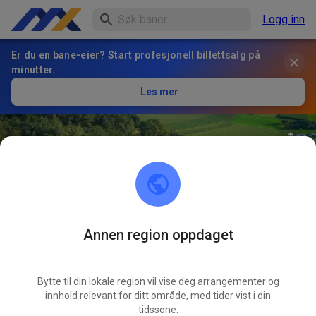
Logg inn
Er du en bane-eier? Start profesjonell billettsalg på
minutter.
Les mer
Annen region oppdaget
26
°
MC Hohenlinden e.V.
FØLG
Bytte til din lokale region vil vise deg arrangementer og
innhold relevant for ditt område, med tider vist i din
29
Innlegg
208
Følger
159
Favoritter
tidssone.