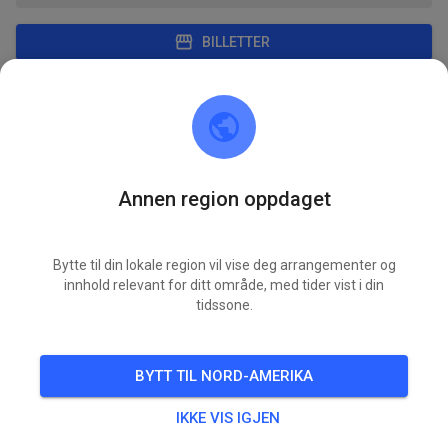
BILLETTER
INNLEGG
INFO
MEDLEMSKAP
ÅPNINGSTIDER
MC Meerane e.V.
2 months ago
Annen region oppdaget
⚠️ Wichtiger Hinweis ⚠️
Am Samstag, 30. Mai, öffnen wir aufgrund von
Bytte til din lokale region vil vise deg arrangementer og
Streckenarbeiten erst ab 14:00 Uhr. 🛠️
innhold relevant for ditt område, med tider vist i din
tidssone.
Vielen Dank für euer Verständnis! 🙏
LØR.
öffentliches Training (Achtung erst ab 14:00
30.
Uhr!)
BYTT TIL NORD-AMERIKA
IKKE VIS IGJEN
680
1