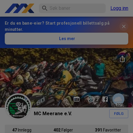
Logg inn
Er du en bane-eier? Start profesjonell billettsalg på
minutter.
Les mer
32
°
MC Meerane e.V.
FØLG
47
Innlegg
402
Følger
391
Favoritter