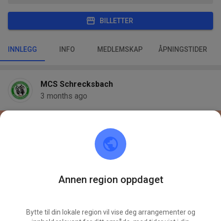
BILLETTER
INNLEGG
INFO
MEDLEMSKAP
ÅPNINGSTIDER
MCS Schrecksbach
3 months ago
Annen region oppdaget
Bytte til din lokale region vil vise deg arrangementer og