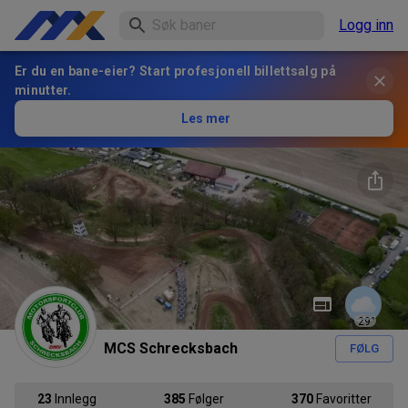
Logg inn
Er du en bane-eier? Start profesjonell billettsalg på
minutter.
Les mer
29
°
MCS Schrecksbach
FØLG
23
Innlegg
385
Følger
370
Favoritter