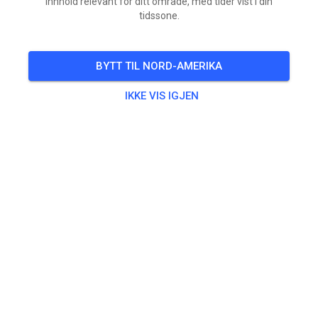
innhold relevant for ditt område, med tider vist i din
tidssone.
BYTT TIL NORD-AMERIKA
IKKE VIS IGJEN
Enduro Cross Camp in Schrecksbach – Ein Wochenende
ganz im Zeichen von Offroad und Motorradleidenschaft
Vom 31. Juli bis 02. August 2026 geht das Enduro Cross
Camp in Schrecksbach in seine 16 Runde. Auch in diesem
Jahr steht nicht der Wettbewerb im Vorde
Les mer
FRE.
Enduro Cross Camp 2026
31.