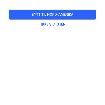
BILLETTER
BYTT TIL NORD-AMERIKA
INNLEGG
INFO
MEDLEMSKAP
ÅPNINGSTIDER
IKKE VIS IGJEN
Åpningstider er ikke lagt inn ennå.