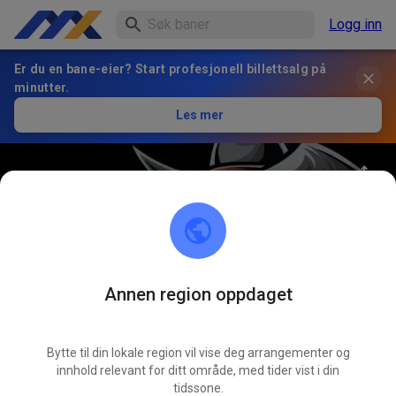
Logg inn
Er du en bane-eier? Start profesjonell billettsalg på
minutter.
Les mer
Annen region oppdaget
31
°
MOXC Racing
FØLG
Bytte til din lokale region vil vise deg arrangementer og
innhold relevant for ditt område, med tider vist i din
48
Innlegg
328
Følger
327
Favoritter
tidssone.