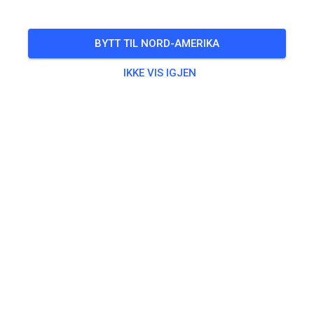
🎟️
15 Gjester
,
19 Medlemmer
BYTT TIL NORD-AMERIKA
IKKE VIS IGJEN
Trening
Erwachsene
€20.00
Jugendliche
€10.00