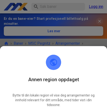
Logg inn
Er du en bane-eier? Start profesjonell billettsalg på
minutter.
Les mer
›
Baner
›
MSC Pegnitz
›
Arrangementer
›
Freies Training MX & Enduro
MSC Pegnitz
Scharthammer
Annen region oppdaget
ARRANGEMENTET ER OVER!
Bytte til din lokale region vil vise deg arrangementer og
Freies Training MX & Enduro
innhold relevant for ditt område, med tider vist i din
MAI
30.
tidssone.
lørdag
14:00
-
18:00