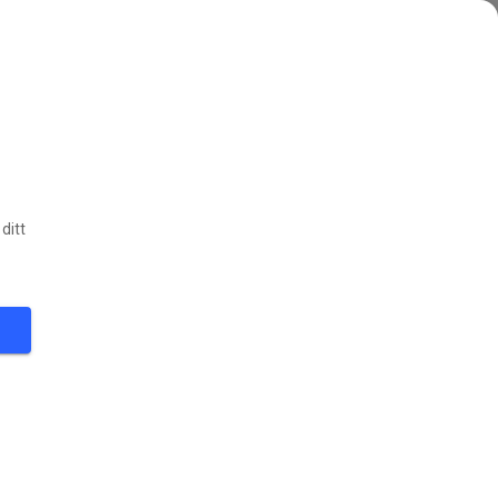
ditt
28
°
FØLG
ter