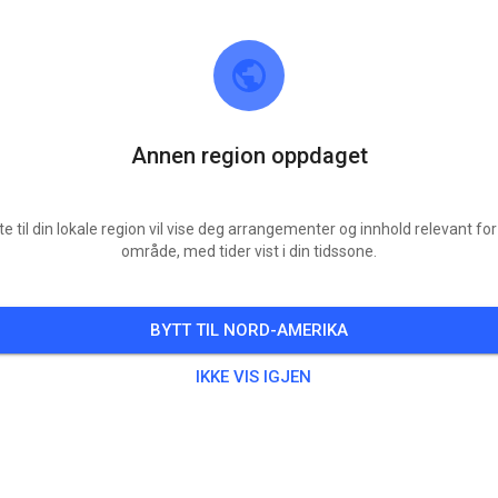
Annen region oppdaget
te til din lokale region vil vise deg arrangementer og innhold relevant for 
område, med tider vist i din tidssone.
MSC Pegnitz
Scharthammer
BYTT TIL NORD-AMERIKA
8
Innlegg
647
Følger
599
Favorit
IKKE VIS IGJEN
BILLETTER
INNLEGG
INFO
MEDLEMSKAP
ÅPNINGSTIDER