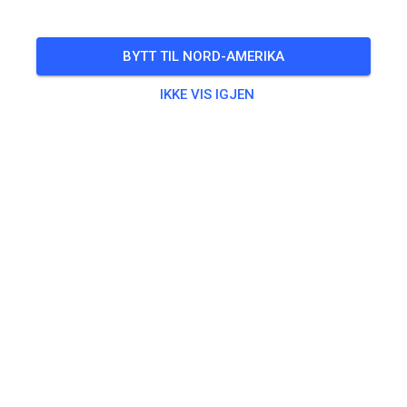
Sonderöffnungszeiten Sonntag ==> 12:00 - 13:00 Uhr
Mittagspause
BYTT TIL NORD-AMERIKA
🎟️
38 Gjester
,
18 Medlemmer
IKKE VIS IGJEN
Trening
Erwachsene
€20.00
Jugendliche
€10.00