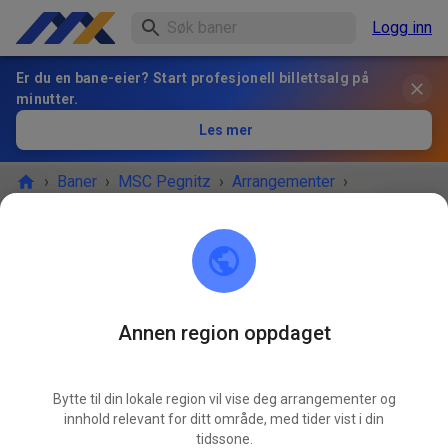
Logg inn
Er du en bane-eier? Start profesjonell billettsalg på
minutter.
Les mer
›
Baner
›
MSC Pegnitz
›
Arrangementer
›
Freies Training MX & Enduro -
MSC Pegnitz
Scharthammer
Annen region oppdaget
ARRANGEMENTET ER OVER!
Bytte til din lokale region vil vise deg arrangementer og
Freies Training MX & Enduro -
innhold relevant for ditt område, med tider vist i din
SEP
14.
tidssone.
søndag
09:00
-
18:00