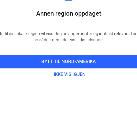
Annen region oppdaget
te til din lokale region vil vise deg arrangementer og innhold relevant for 
område, med tider vist i din tidssone.
BYTT TIL NORD-AMERIKA
IKKE VIS IGJEN
Lincoln Trail Motosports
Casey, IL 62420
Innlegg
37
Følger
34
Favoritt
BILLETTER
INNLEGG
INFO
ÅPNINGSTIDER