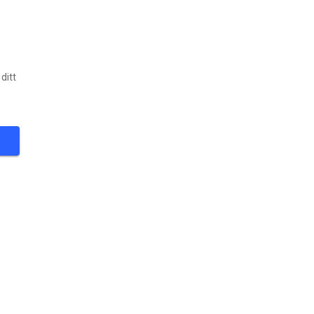
ditt
31
°
FØLG
er