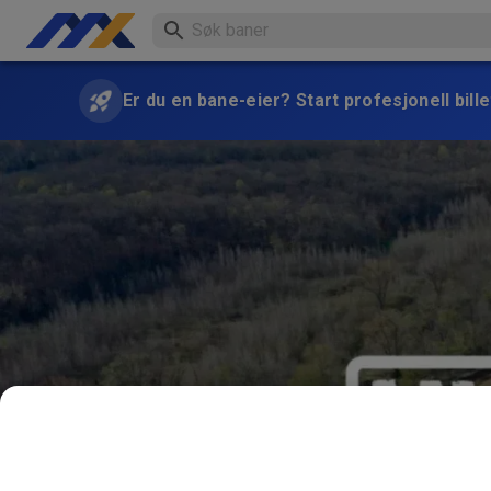
Er du en bane-eier? Start profesjonell bille