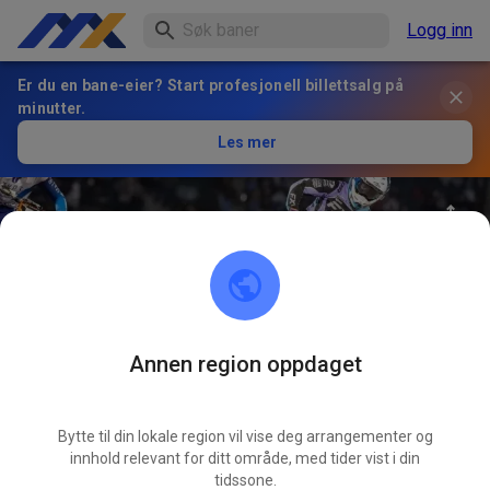
Logg inn
Er du en bane-eier? Start profesjonell billettsalg på
minutter.
Les mer
Annen region oppdaget
25
°
Nique Thury #64
FØLG
Bytte til din lokale region vil vise deg arrangementer og
innhold relevant for ditt område, med tider vist i din
0
Innlegg
34
Følger
32
Favoritter
tidssone.