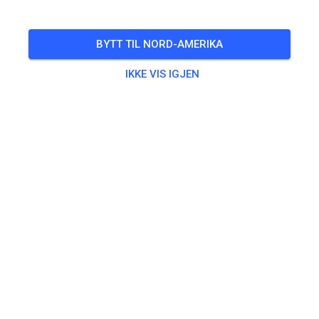
BILLETTER
BYTT TIL NORD-AMERIKA
INNLEGG
INFO
ÅPNINGSTIDER
IKKE VIS IGJEN
Åpningstider er ikke lagt inn ennå.