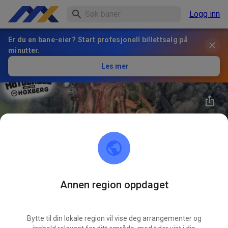
Logg inn
Er du en bane-eier? Start profesjonell billettsalg på
minutter.
Les mer
30
°
Annen region oppdaget
ZC-Hoxberg
FØLG
Bytte til din lokale region vil vise deg arrangementer og
-13
Innlegg
219
Følger
201
Favoritter