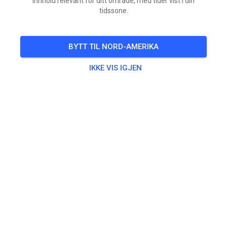
innhold relevant for ditt område, med tider vist i din
tidssone.
BILLETTER
BYTT TIL NORD-AMERIKA
INNLEGG
INFO
ÅPNINGSTIDER
IKKE VIS IGJEN
Anleggsinfo
Seit 1975 im Offroad-Fieber.
Motocross Club ZC Hoxberg- dein Partner für Adrenalin,
Geschwindigkeit und Offroad - Leidenschaft im Saarland
Baneinfo
Länge: 1421m
LINKSKURVEN: 11
RECHTSKURVEN: 8
SPRÜNGE: 8
BODEN: Mischboden/Sand