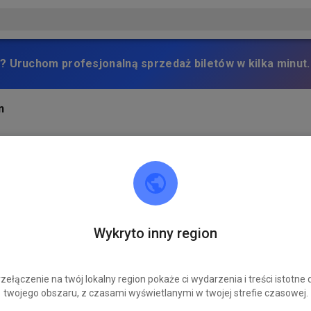
? Uruchom profesjonalną sprzedaż biletów w kilka minut.
n
Wykryto inny region
zełączenie na twój lokalny region pokaże ci wydarzenia i treści istotne 
twojego obszaru, z czasami wyświetlanymi w twojej strefie czasowej.