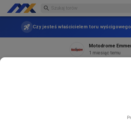
Czy jesteś właścicielem toru wyścigowego
Motodrome Emme
1 miesiąc temu
Pr