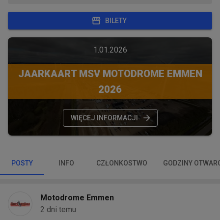
BILETY
1.01.2026
JAARKAART MSV MOTODROME EMMEN
2026
WIĘCEJ INFORMACJI
POSTY
INFO
CZŁONKOSTWO
GODZINY OTWAR
Motodrome Emmen
2 dni temu