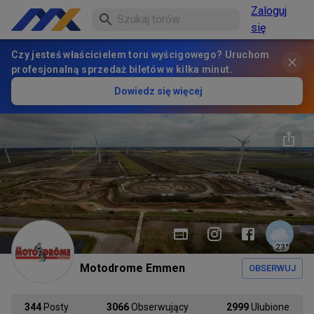
Zaloguj
się
Czy jesteś właścicielem toru wyścigowego? Uruchom
profesjonalną sprzedaż biletów w kilka minut.
Dowiedz się więcej
23
°
Motodrome Emmen
OBSERWUJ
344
Posty
3066
Obserwujący
2999
Ulubione