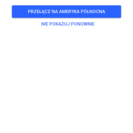
PRZEŁĄCZ NA AMERYKA PÓŁNOCNA
Weekend open als altijd!
NIE POKAZUJ PONOWNIE
Baan wordt gesproeid en geschoven.
Zaterdag en zondag open als altijd, dat betekent!
Zaterdag: 10:00 – 16:30 met om 10, 11 en 12 uur half uur
voor de Jeugd t/m 85cc. Om half 11, half 12 en vanaf 12:30
voor 125cc en hoger (iede
Czytaj więcej
SOB.
Vrije Training zaterdag
08
NIEDZ.
Vrije Training zondag
09
179
1