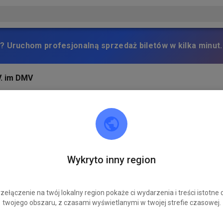
? Uruchom profesjonalną sprzedaż biletów w kilka minut.
. im DMV
Wykryto inny region
zełączenie na twój lokalny region pokaże ci wydarzenia i treści istotne 
twojego obszaru, z czasami wyświetlanymi w twojej strefie czasowej.