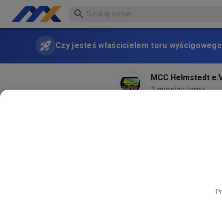
Czy jesteś właścicielem toru wyścigowego
MCC Helmstedt e.V
1 miesiąc temu
Pr