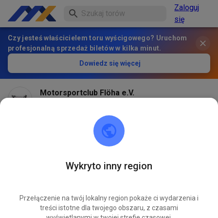
Zaloguj
się
Czy jesteś właścicielem toru wyścigowego? Uruchom
profesjonalną sprzedaż biletów w kilka minut.
Dowiedz się więcej
Motorsportclub Flöha e.V.
4 tygodnie temu
Wykryto inny region
Przełączenie na twój lokalny region pokaże ci wydarzenia i
treści istotne dla twojego obszaru, z czasami
wyświetlanymi w twojej strefie czasowej.