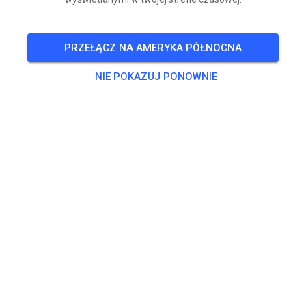
PRZEŁĄCZ NA AMERYKA PÓŁNOCNA
NIE POKAZUJ PONOWNIE
Am 11.7.2026 ist das Motorsportgelände Vogeltal
beim MC Flöha geöffnet!
Von 10 bis 18 Uhr könnt ihr auf die Strecke – mit
Mittagspause von 12 bis 13 Uhr.
Geöffnet sind die MX-Strecke und die Kinderstrecke.
Also Bike einpacken, Ausrüstung checken und ab nach
Flöha!