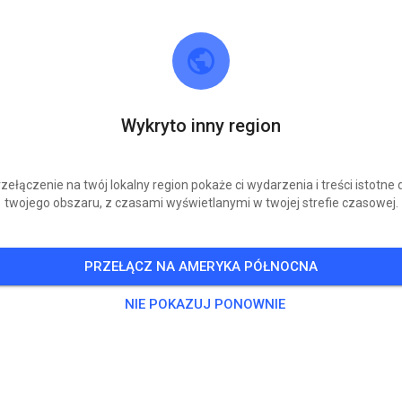
Wykryto inny region
zełączenie na twój lokalny region pokaże ci wydarzenia i treści istotne 
twojego obszaru, z czasami wyświetlanymi w twojej strefie czasowej.
MSC Freisinger Bär
OB
85356 München
PRZEŁĄCZ NA AMERYKA PÓŁNOCNA
Posty
3299
Obserwujący
3189
Ulubi
NIE POKAZUJ PONOWNIE
BILETY
POSTY
INFO
CZŁONKOSTWO
GODZINY OTWARCI