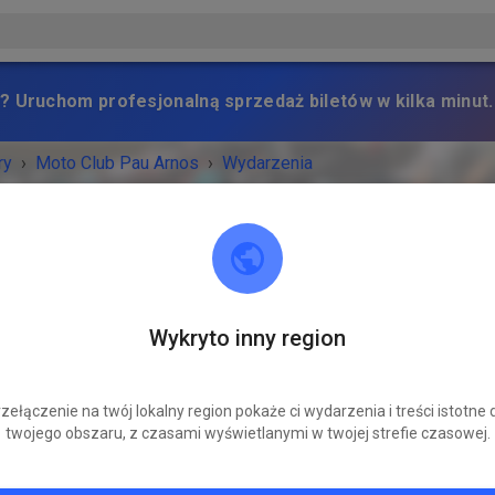
? Uruchom profesjonalną sprzedaż biletów w kilka minut.
ry
›
Moto Club Pau Arnos
›
Wydarzenia
Moto Club Pau Arnos
Wykryto inny region
Petrou
zełączenie na twój lokalny region pokaże ci wydarzenia i treści istotne 
Brak kolejnych wydarzeń.
twojego obszaru, z czasami wyświetlanymi w twojej strefie czasowej.
chcesz być powiadamiany o nowych wydarzeniach, możesz obs
Moto Club Pau Arnos.