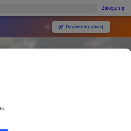
Zaloguj się
Dowiedz się więcej
dla
erwować