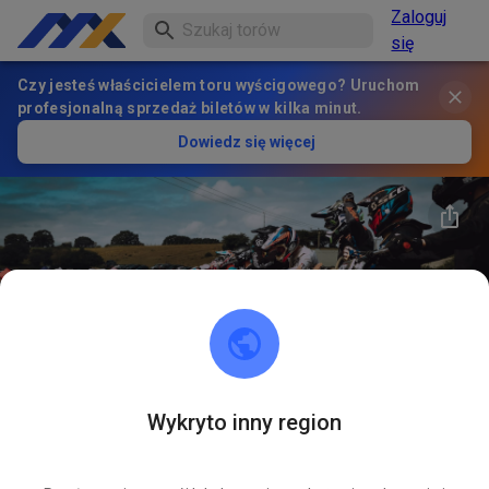
Zaloguj
się
Czy jesteś właścicielem toru wyścigowego? Uruchom
profesjonalną sprzedaż biletów w kilka minut.
Dowiedz się więcej
33
°
Electric City Dirt Riders
Wykryto inny region
OBSERWUJ
1
Posty
1
Obserwujący
1
Ulubione