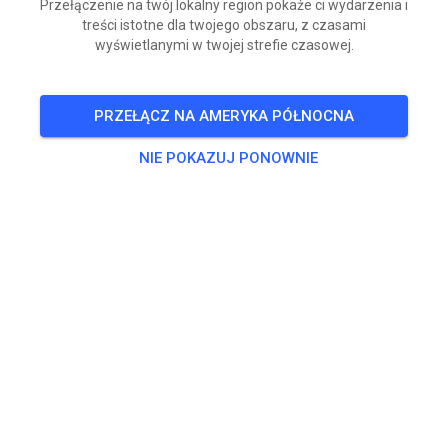
Przełączenie na twój lokalny region pokaże ci wydarzenia i
treści istotne dla twojego obszaru, z czasami
BILETY
wyświetlanymi w twojej strefie czasowej.
POSTY
INFO
GODZINY OTWARCIA
PRZEŁĄCZ NA AMERYKA PÓŁNOCNA
Informacje o obiekcie
NIE POKAZUJ PONOWNIE
Electric City Dirt Riders has been part of the local
motocross scene since the late 1960s, when the original
track was built as a flat track before expanding into
motocross. In 1988 the club officially formed a corporation
and purchased the land that the facility still operates on
today. Over the years members have continued to improve
the property by building additional track layouts, installing
starting gates and a water system, adding bleachers and a
scoring tower, and constructing the current clubhouse in
2008. Most recently, the club added a skid steer and Conex
storage unit in 2024 to help maintain the facility and
support race day operations. ECDR remains a volunteer