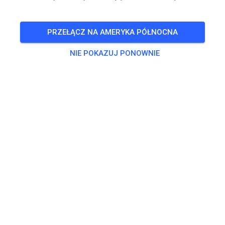
BILETY
PRZEŁĄCZ NA AMERYKA PÓŁNOCNA
POSTY
INFO
GODZINY OTWARCIA
NIE POKAZUJ PONOWNIE
Godziny otwarcia nie zostały jeszcze wprowadzone.