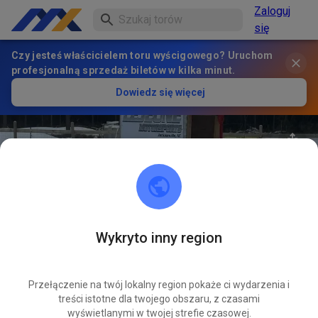
Zaloguj
się
Czy jesteś właścicielem toru wyścigowego? Uruchom
profesjonalną sprzedaż biletów w kilka minut.
Dowiedz się więcej
Wykryto inny region
32
°
Halfmoon Mx LLC
OBSERWUJ
Przełączenie na twój lokalny region pokaże ci wydarzenia i
treści istotne dla twojego obszaru, z czasami
1
Posty
1
Obserwujący
1
Ulubione
wyświetlanymi w twojej strefie czasowej.