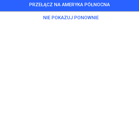
PRZEŁĄCZ NA AMERYKA PÓŁNOCNA
NIE POKAZUJ PONOWNIE
Maricopa Motorsports Park
OB
Maricopa, AZ 85139
Posty
2
Obserwujący
1
Ulubio
BILETY
POSTY
INFO
GODZINY OTWARCIA