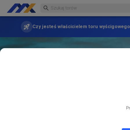
Czy jesteś właścicielem toru wyścigowego
Pr