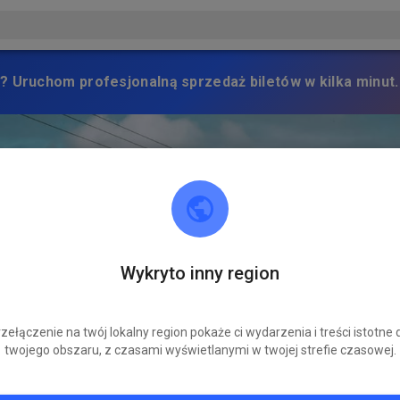
? Uruchom profesjonalną sprzedaż biletów w kilka minut.
Wykryto inny region
zełączenie na twój lokalny region pokaże ci wydarzenia i treści istotne 
twojego obszaru, z czasami wyświetlanymi w twojej strefie czasowej.