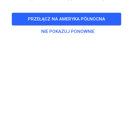
BILETY
PRZEŁĄCZ NA AMERYKA PÓŁNOCNA
OSTY
INFO
CZŁONKOSTWO
GODZINY OTWARCIA
NIE POKAZUJ PONOWNIE
Godziny otwarcia nie zostały jeszcze wprowadzone.