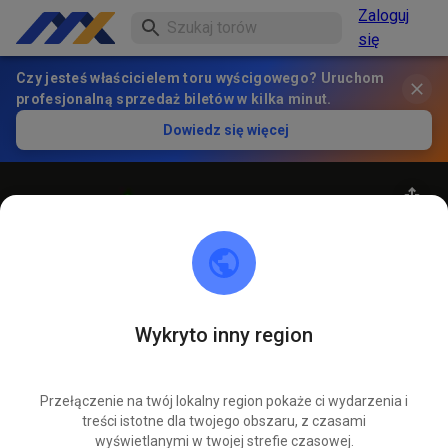
Zaloguj
się
Czy jesteś właścicielem toru wyścigowego? Uruchom
profesjonalną sprzedaż biletów w kilka minut.
Dowiedz się więcej
Wykryto inny region
23
°
MC Dassow e.V.
OBSERWUJ
Przełączenie na twój lokalny region pokaże ci wydarzenia i
treści istotne dla twojego obszaru, z czasami
5
Posty
275
Obserwujący
256
Ulubione
wyświetlanymi w twojej strefie czasowej.