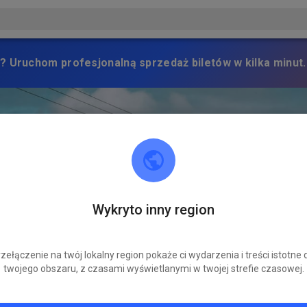
? Uruchom profesjonalną sprzedaż biletów w kilka minut.
Wykryto inny region
zełączenie na twój lokalny region pokaże ci wydarzenia i treści istotne 
twojego obszaru, z czasami wyświetlanymi w twojej strefie czasowej.