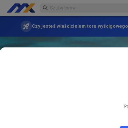
Czy jesteś właścicielem toru wyścigowego
Pr