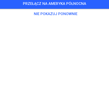
PRZEŁĄCZ NA AMERYKA PÓŁNOCNA
NIE POKAZUJ PONOWNIE
MIR Racing Villena Circuit - Karting y Motos
OB
03400 Villena Alicante
Posty
1
Obserwujący
1
Ulubio
BILETY
POSTY
INFO
GODZINY OTWARCIA