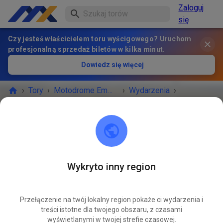
Zaloguj
się
Czy jesteś właścicielem toru wyścigowego? Uruchom
profesjonalną sprzedaż biletów w kilka minut.
Dowiedz się więcej
›
Tory
›
Motodrome Emmen
›
Wydarzenia
›
Vrije Training zaterdag
Motodrome Emmen
7881 XA Emmer-Compascuum
Wykryto inny region
WYDARZENIE ZAKOŃCZONE!
Przełączenie na twój lokalny region pokaże ci wydarzenia i
Vrije Training zaterdag
KWI
treści istotne dla twojego obszaru, z czasami
12
sobota
10:00
-
16:30
wyświetlanymi w twojej strefie czasowej.