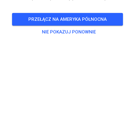
🎟️
493 Gości
,
490 Członków
PRZEŁĄCZ NA AMERYKA PÓŁNOCNA
NIE POKAZUJ PONOWNIE
Trening
Dagpas Solo
20,00 €