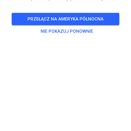
BILETY
PRZEŁĄCZ NA AMERYKA PÓŁNOCNA
POSTY
INFO
GODZINY OTWARCIA
NIE POKAZUJ PONOWNIE
Kontakt
Terrain De Cross Le Boulou
Unnamed Road
66160 Le Boulou
Francja
mcleboulou@gmail.com