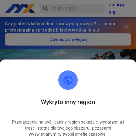
Zaloguj
się
Czy jesteś właścicielem toru wyścigowego? Uruchom
profesjonalną sprzedaż biletów w kilka minut.
Dowiedz się więcej
Wykryto inny region
33
°
Terrain De Cross Le Boulou
OBSERWUJ
Przełączenie na twój lokalny region pokaże ci wydarzenia i
treści istotne dla twojego obszaru, z czasami
1
Posty
2
Obserwujący
1
Ulubione
wyświetlanymi w twojej strefie czasowej.