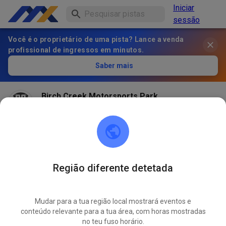
Iniciar
sessão
Você é o proprietário de uma pista? Lance a venda
profissional de ingressos em minutos.
Saber mais
Birch Creek Motorsports Park
há 2 meses
Região diferente detetada
Mudar para a tua região local mostrará eventos e
conteúdo relevante para a tua área, com horas mostradas
no teu fuso horário.