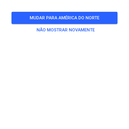
MUDAR PARA AMÉRICA DO NORTE
NÃO MOSTRAR NOVAMENTE
Loretta Lynn Northeast Regional Championship June
19th - 21st, 2026 Gates open at noon June 18th!
SEX.
Loretta Lynn's NE Youth Regional
19
1490
5