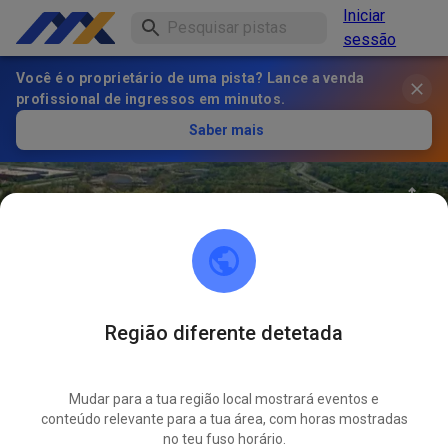
Iniciar
sessão
Você é o proprietário de uma pista? Lance a venda
profissional de ingressos em minutos.
Saber mais
Região diferente detetada
32
°
Archview MX Park
SEGUIR
Mudar para a tua região local mostrará eventos e
conteúdo relevante para a tua área, com horas mostradas
35
Publicações
2113
Seguidor
2107
Favoritos
no teu fuso horário.