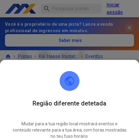
Iniciar
sessão
Você é o proprietário de uma pista? Lance a venda
profissional de ingressos em minutos.
Saber mais
›
Pistas
›
Kai Haase Invitational
›
Eventos
Kai Haase Invitational
14550 Groß Kreutz (Havel)
Região diferente detetada
Não há mais eventos.
Mudar para a tua região local mostrará eventos e
Se quiseres ser notificado sobre novos eventos, podes
conteúdo relevante para a tua área, com horas mostradas
no teu fuso horário.
seguir Kai Haase Invitational.