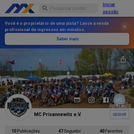
Iniciar
sessão
Você é o proprietário de uma pista? Lance a venda
profissional de ingressos em minutos.
Saber mais
28
°
MC Prisannewitz e.V.
SEGUIR
10
Publicações
47
Seguidor
40
Favoritos