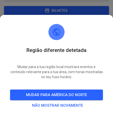
BILHETES
PUBLICAÇÕES
INFO
MEMBRO
HORÁRIO
MC Prisannewitz e.V.
há 3 semanas
Região diferente detetada
1 novos eventos de treino adicionados:
Mudar para a tua região local mostrará eventos e
QUI.
conteúdo relevante para a tua área, com horas mostradas
Öffentliches Training
23
no teu fuso horário.
TODOS OS EVENTOS
MUDAR PARA AMÉRICA DO NORTE
18
0
NÃO MOSTRAR NOVAMENTE