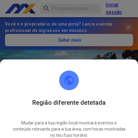
Iniciar
sessão
Você é o proprietário de uma pista? Lance a venda
profissional de ingressos em minutos.
Saber mais
Região diferente detetada
27
°
Moto Club de Romagné
SEGUIR
Mudar para a tua região local mostrará eventos e
conteúdo relevante para a tua área, com horas mostradas
1
Publicações
1
Seguidor
1
Favoritos
no teu fuso horário.