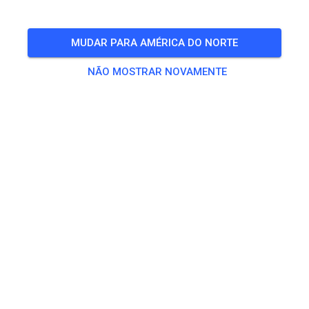
BILHETES
MUDAR PARA AMÉRICA DO NORTE
PUBLICAÇÕES
INFO
HORÁRIO
NÃO MOSTRAR NOVAMENTE
O horário de funcionamento ainda não foi introduzido.