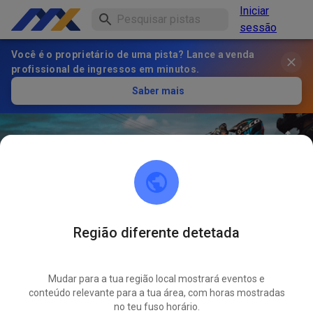
Iniciar
sessão
Você é o proprietário de uma pista? Lance a venda
profissional de ingressos em minutos.
Saber mais
Região diferente detetada
18
°
Valley Rally Raceway
SEGUIR
Mudar para a tua região local mostrará eventos e
conteúdo relevante para a tua área, com horas mostradas
1
Publicações
1
Seguidor
1
Favoritos
no teu fuso horário.