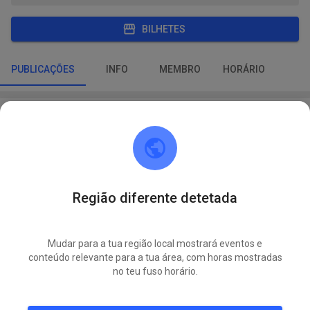
BILHETES
PUBLICAÇÕES
INFO
MEMBRO
HORÁRIO
MCC Wildeshausen
há 22 horas
Região diferente detetada
Mudar para a tua região local mostrará eventos e
conteúdo relevante para a tua área, com horas mostradas
no teu fuso horário.