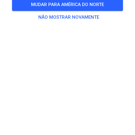
MUDAR PARA AMÉRICA DO NORTE
NÃO MOSTRAR NOVAMENTE
Kids Lehrgang
107
0
MCC Wildeshausen
há 22 horas