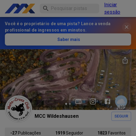
Iniciar
sessão
Você é o proprietário de uma pista? Lance a venda
profissional de ingressos em minutos.
Saber mais
30
°
MCC Wildeshausen
SEGUIR
-27
Publicações
1919
Seguidor
1823
Favoritos