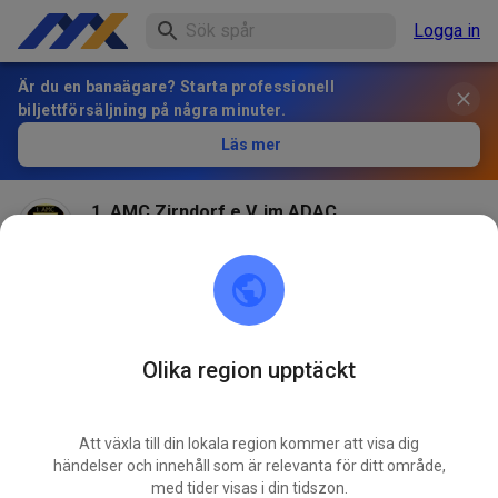
Logga in
Är du en banaägare? Starta professionell
biljettförsäljning på några minuter.
Läs mer
1. AMC Zirndorf e.V. im ADAC
för 2 månader sedan
Olika region upptäckt
Att växla till din lokala region kommer att visa dig
händelser och innehåll som är relevanta för ditt område,
med tider visas i din tidszon.