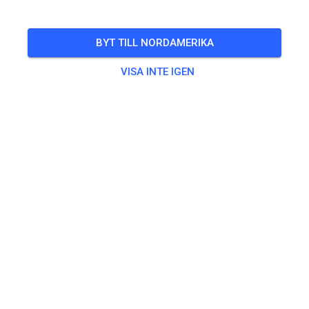
BYT TILL NORDAMERIKA
VISA INTE IGEN
Die Tickets für das IGE Sommercamp 2026 sind
online!
LÖR
IGE Sommercamp 2026 - 15. und 16.
15
August
836
3