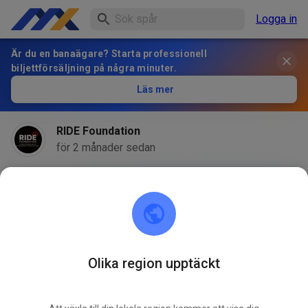
Logga in
Är du en banaägare? Starta professionell
biljettförsäljning på några minuter.
Läs mer
RIDE Foundation
för 2 månader sedan
Olika region upptäckt