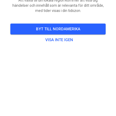
Att växla till din lokala region kommer att visa dig
händelser och innehåll som är relevanta för ditt område,
med tider visas i din tidszon.
BYT TILL NORDAMERIKA
VISA INTE IGEN
🚨 1 ON 1 TRAINING – LIMITED AVAILABILITY 🚨
Loretta Lynn's season is here, and there is no
substitute for quality seat time.
We're opening a limited number of 2-hour private
training sessions at RIDE Foundation for riders who
are serious about improving their skills, speed,
confidence, and race craft before Regionals and
Loretta's.
📍 RIDE Foundation