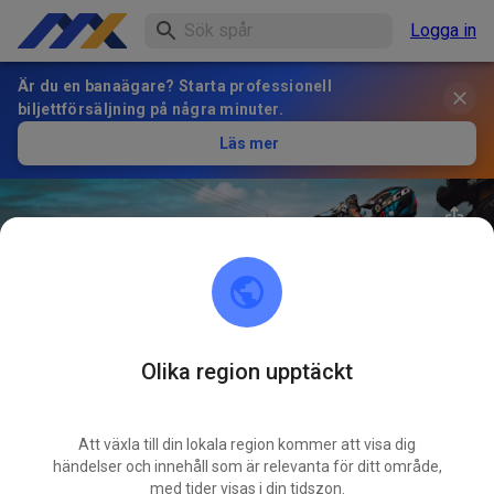
Logga in
Är du en banaägare? Starta professionell
biljettförsäljning på några minuter.
Läs mer
Olika region upptäckt
35
°
AMC Frankenthal e.V. Motocross
FÖLJ
Strecke
Att växla till din lokala region kommer att visa dig
händelser och innehåll som är relevanta för ditt område,
med tider visas i din tidszon.
1
Inlägg
280
Följare
254
Favoriter