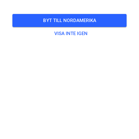
BILJETTER
BYT TILL NORDAMERIKA
INLÄGG
INFO
ÖPPETTIDER
VISA INTE IGEN
Kontakt
AMC Frankenthal e.V. Motocross Strecke
Unnamed Road, 67227
67227 Frankenthal
Tyskland
Markus Schmidt
info@msflow.de