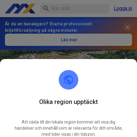
Logga in
Är du en banaägare? Starta professionell
biljettförsäljning på några minuter.
Läs mer
Olika region upptäckt
28
°
Tigerton Mx
FÖLJ
Att växla till din lokala region kommer att visa dig
händelser och innehåll som är relevanta för ditt område,
1
Inlägg
1
Följare
1
Favoriter
med tider visas i din tidszon.