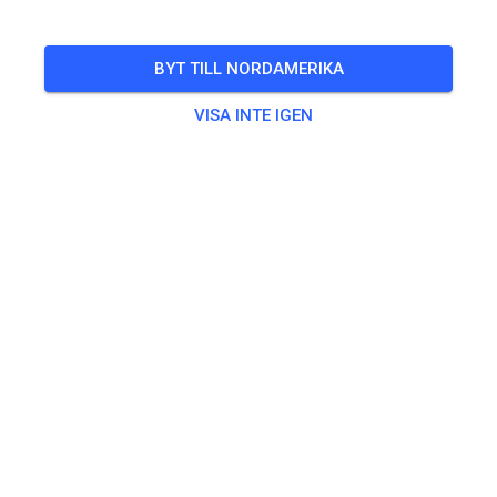
BILJETTER
BYT TILL NORDAMERIKA
INLÄGG
INFO
ÖPPETTIDER
VISA INTE IGEN
Öppettider har ännu inte angetts.