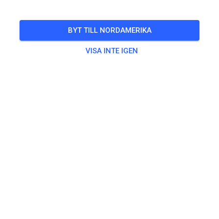
BILJETTER
BYT TILL NORDAMERIKA
VISA INTE IGEN
INLÄGG
INFO
ÖPPETTIDER
Terrain de motocross Mx15 moto club Paillart
för 7 månader sedan
Hé, nous sommes maintenant sur MX Tickets!
528
2