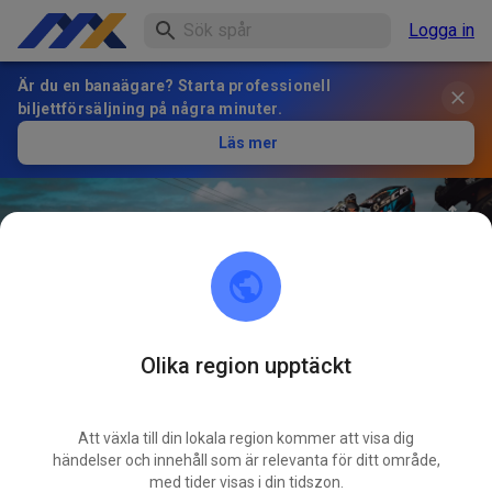
Logga in
Är du en banaägare? Starta professionell
biljettförsäljning på några minuter.
Läs mer
Olika region upptäckt
29
°
Terrain de motocross Mx15
FÖLJ
moto club Paillart
Att växla till din lokala region kommer att visa dig
händelser och innehåll som är relevanta för ditt område,
med tider visas i din tidszon.
1
Inlägg
2
Följare
1
Favoriter