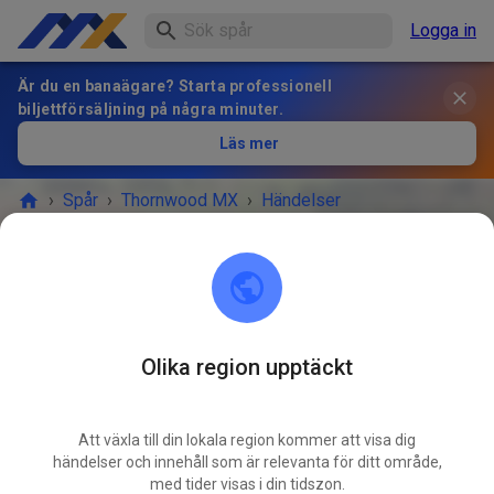
Logga in
Är du en banaägare? Starta professionell
biljettförsäljning på några minuter.
Läs mer
›
Spår
›
Thornwood MX
›
Händelser
Thornwood MX
Williamstown, NY 13493-2825
Olika region upptäckt
Inga fler händelser.
Att växla till din lokala region kommer att visa dig
Om du vill bli meddelad om nya evenemang kan du följa
händelser och innehåll som är relevanta för ditt område,
med tider visas i din tidszon.
Thornwood MX.