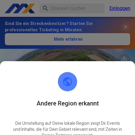
Einloggen
Sind Sie ein Streckenbesitzer? Starten Sie
professionelles Ticketing in Minuten.
Mehr erfahren
Andere Region erkannt
33
°
AMC Gablingen
FOLGEN
Die Umstellung auf Deine lokale Region zeigt Dir Events
und Inhalte, die für Dein Gebiet relevant sind, mit Zeiten in
1
Beiträge
61
Follower
23
Favoriten