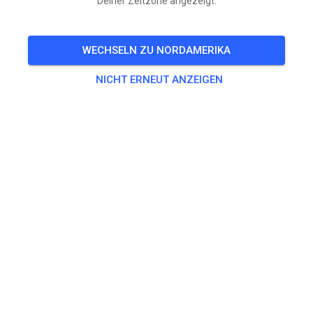
Deiner Zeitzone angezeigt.
TICKETS
WECHSELN ZU NORDAMERIKA
BEITRÄGE
INFO
ÖFFNUNGSZEITEN
NICHT ERNEUT ANZEIGEN
AMC Gablingen
vor 7 Monaten
Hey, wir sind jetzt bei MX Tickets!
327
5