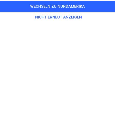
WECHSELN ZU NORDAMERIKA
NICHT ERNEUT ANZEIGEN
Macarthur Motorcycle Club
Appin New South Wales 2560
Beiträge
1
Follower
1
Favorit
TICKETS
BEITRÄGE
INFO
ÖFFNUNGSZEITEN