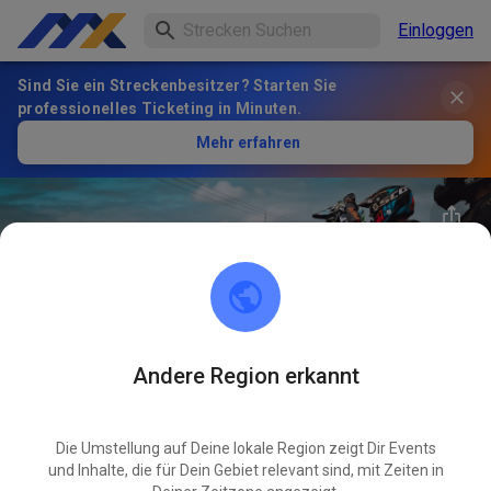
Einloggen
Sind Sie ein Streckenbesitzer? Starten Sie
professionelles Ticketing in Minuten.
Mehr erfahren
Andere Region erkannt
29
°
Arena Motocross Bogatynia
FOLGEN
Die Umstellung auf Deine lokale Region zeigt Dir Events
und Inhalte, die für Dein Gebiet relevant sind, mit Zeiten in
1
Beiträge
3
Follower
1
Favoriten