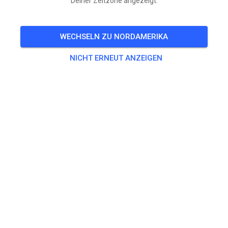
Deiner Zeitzone angezeigt.
TICKETS
WECHSELN ZU NORDAMERIKA
BEITRÄGE
INFO
ÖFFNUNGSZEITEN
NICHT ERNEUT ANZEIGEN
Arena Motocross Bogatynia
vor 6 Monaten
Hej, jesteśmy teraz w MX Tickets!
555
3