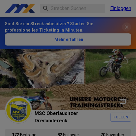
Einloggen
Sind Sie ein Streckenbesitzer? Starten Sie
professionelles Ticketing in Minuten.
Mehr erfahren
MSC Oberlausitzer
FOLGEN
Dreiländereck
172
Beiträge
82
Follower
70
Favoriten