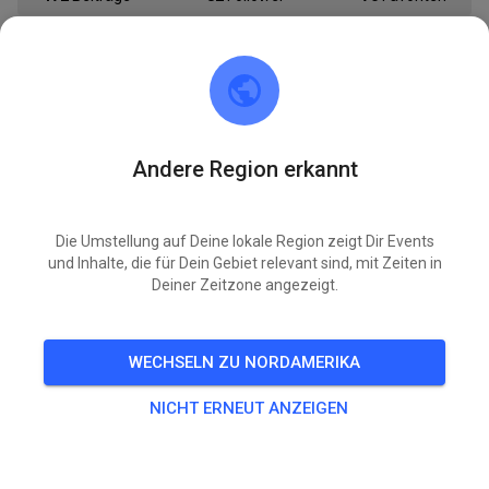
TICKETS
BEITRÄGE
INFO
ÖFFNUNGSZEITEN
Andere Region erkannt
MSC Oberlausitzer Dreiländereck
vor 11 Monaten
Die Umstellung auf Deine lokale Region zeigt Dir Events
Hallo miteinander. der geschäftsführende Vorstand des
und Inhalte, die für Dein Gebiet relevant sind, mit Zeiten in
Deiner Zeitzone angezeigt.
MSC Oberlausitzer Dreiländereck e.V. hat heute
beschlossen, die Zusammenarbeit mit MX-Tickets ab
sofort zu beenden. Ich darf mich an dieser Stelle für die
WECHSELN ZU NORDAMERIKA
hervorragende Zusammenarbeit mit dem MX-Ticket
Mehr
lesen
NICHT ERNEUT ANZEIGEN
222
3