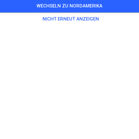
WECHSELN ZU NORDAMERIKA
NICHT ERNEUT ANZEIGEN
Nique Thury #64
08280 Aue-Bad Schlema
Beiträge
34
Follower
32
Favori
TICKETS
BEITRÄGE
INFO
ÖFFNUNGSZEITEN