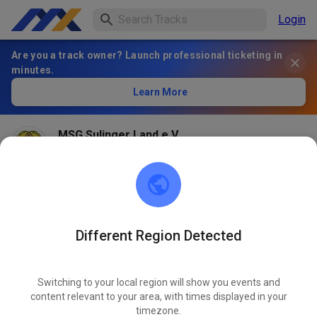
Login
Are you a track owner? Launch professional ticketing in
minutes.
Learn More
MSG Sulinger Land e.V.
2 months ago
Hallo Sportsfreunde, aufgrund der regnerischen
Wettervorhersage werden wir erst am Freitag um
16:00Uhr eine Nachricht geben, ob die Strecke am
Samstag für den Gastfahrerbetrieb geöffnet werden
Different Region Detected
kann. Wir hoffen auf euer Verständnis…
Switching to your local region will show you events and
content relevant to your area, with times displayed in your
292
2
timezone.